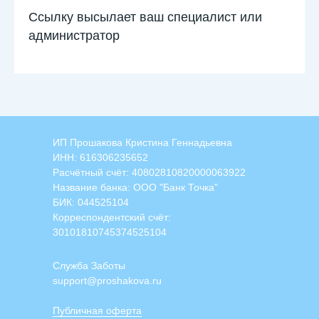
Ссылку высылает ваш специалист или
администратор
ИП Прошакова Кристина Геннадьевна
ИНН: 616306235652
Расчётный счёт: 40802810820000063922
Название банка: ООО "Банк Точка"
БИК: 044525104
Корреспондентский счёт:
30101810745374525104
Служба Заботы
support@proshakova.ru
Публичная оферта