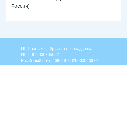
России)
ИП Прошакова Кристина Геннадьевна
ИНН: 616306235652
Расчётный счёт: 40802810820000063922
Название банка: ООО "Банк Точка"
БИК: 044525104
Корреспондентский счёт:
30101810745374525104
Служба Заботы
support@proshakova.ru
Публичная оферта
Политика конфиденциальности